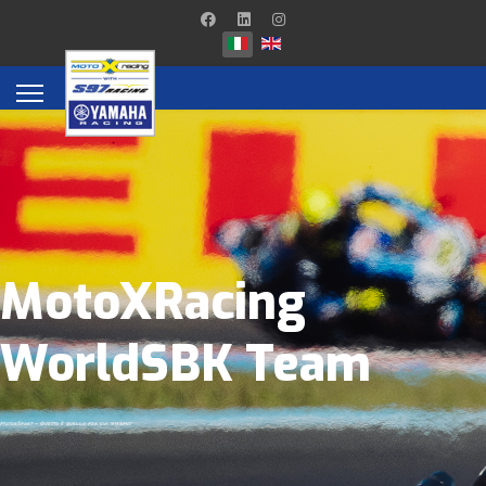
MotoXRacing
WorldSBK Team
MotorSport - Questo è quello per cui viviamo!